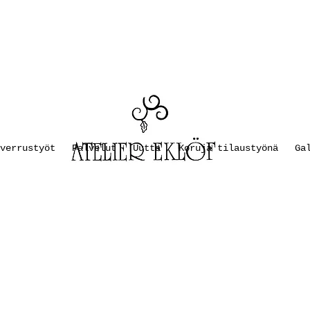
verrustyöt
Palvelut
Uutta
Koruja tilaustyönä
Ga