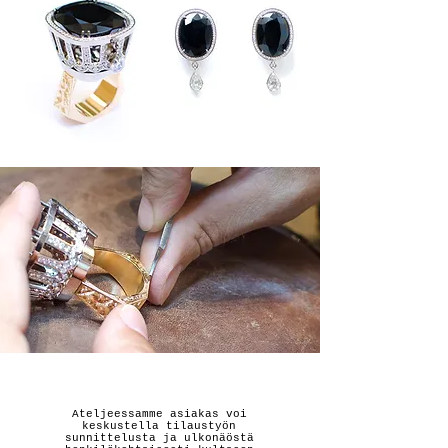
Ateljeessamme asiakas voi
keskustella tilaustyön
sunnittelusta ja ulkonäöstä