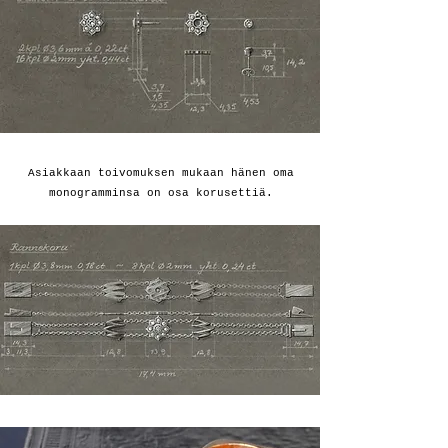
Asiakkaan toivomuksen mukaan hänen oma
monogramminsa on osa korusettiä.