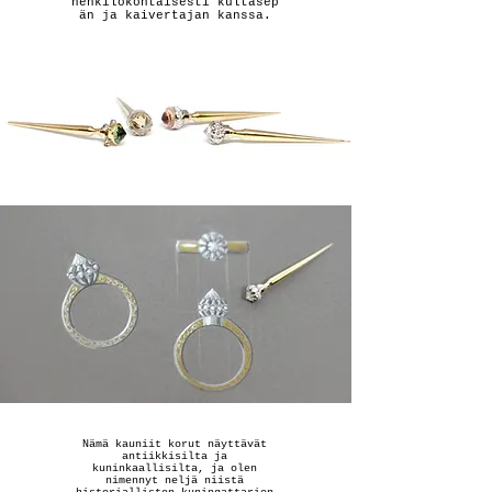
henkilökohtaisesti kultasep
än ja kaivertajan kanssa.
Nämä kauniit korut näyttävät
antiikkisilta ja
kuninkaallisilta, ja olen
nimennyt neljä niistä