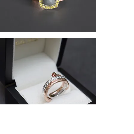
18K valkokultainen allianssisormus
F/VVS timanteilla sen ympärillä 18K
punakultainen käärme suussaan fancy