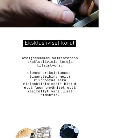
Eksklusiiviset korut
Ateljeessamme valmistetaan
eksklusiivisia koruja
tilaustyönä.
Olemme erikoistuneet
timantteihin; meitä
kiinnostaa sekä
mielenkiintoisesti hiotut
että luonnonväriset että
käsitellyt värilliset
timantit.