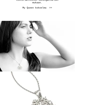
historiallisten kuningattarien
mukaan.
My Queen kokoelma >>