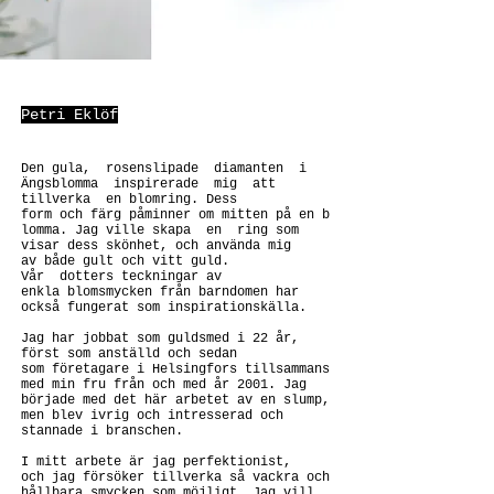
Petri Eklöf
Den gula, rosenslipade diamanten i
Ängsblomma inspirerade mig att
tillverka en blomring. Dess
form och färg påminner om mitten på en b
lomma. Jag ville skapa en ring som
visar dess skönhet, och använda mig
av både gult och vitt guld.
Vår dotters teckningar av
enkla blomsmycken från barndomen har
också fungerat som inspirationskälla.
Jag har jobbat som guldsmed i 22 år,
först som anställd och sedan
som företagare i Helsingfors tillsammans
med min fru från och med år 2001. Jag
började med det här arbetet av en slump,
men blev ivrig och intresserad och
stannade i branschen.
I mitt arbete är jag perfektionist,
och jag försöker tillverka så vackra och
hållbara smycken som möjligt. Jag vill