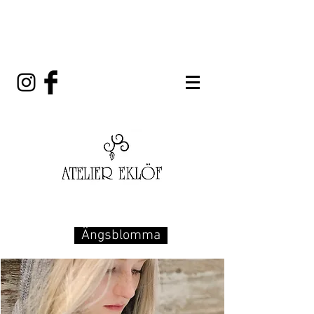
Ängsblomma